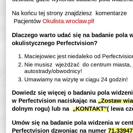
Na końcu tej strony znajdziesz komentarze
Pacjentów
Okulista.wroclaw.pl
!
Dlaczego warto udać się na badanie pola 
okulistycznego Perfectvision?
Maciejowiec jest niedaleko od Perfectvisio
Nie musisz wjeżdżać do centrum miasta, j
autostrady/obwodnicy!
Umawiamy na wizytę w ciągu 24 godzin!
Dowiedz się więcej o badaniu pola widzen
w Perfectvision naciskając na
„Zostaw wi
dolnym rogu
)
lub na
„KONTAKT”
( lewa cz
Umów się na badanie pola widzenia w cen
Perfectvision dzwoniąc na numer
71.33947