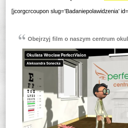
[jcorgcrcoupon slug=’Badaniepolawidzenia’ id=
Obejrzyj film o naszym centrum oku