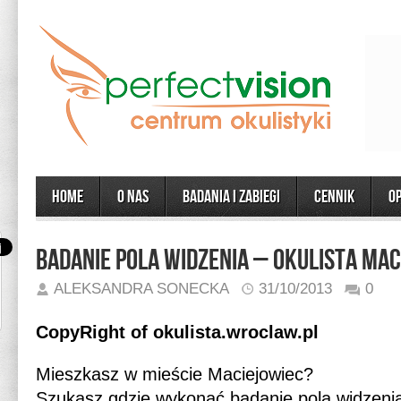
Home
O Nas
Badania i zabiegi
CENNIK
O
Badanie pola widzenia – Okulista Mac
ALEKSANDRA SONECKA
31/10/2013
0
CopyRight of okulista.wroclaw.pl
Mieszkasz w mieście Maciejowiec?
Szukasz gdzie wykonać badanie pola widzeni