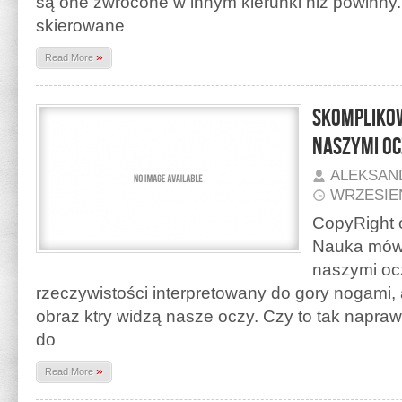
są one zwrócone w innym kierunki niż powinny.
skierowane
»
Read More
Skompliko
naszymi oc
ALEKSAN
WRZESIEŃ
CopyRight o
Nauka mówi
naszymi ocz
rzeczywistości interpretowany do gory nogami
obraz ktry widzą nasze oczy. Czy to tak napra
do
»
Read More