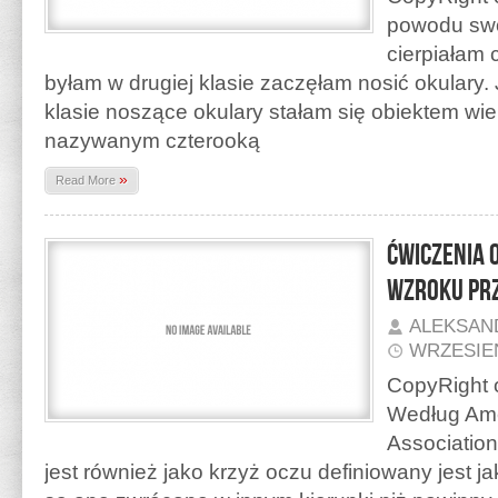
powodu swo
cierpiałam 
byłam w drugiej klasie zaczęłam nosić okulary.
klasie noszące okulary stałam się obiektem wie
nazywanym czterooką
»
Read More
Ćwiczenia 
wzroku prz
ALEKSAN
WRZESIEŃ
CopyRight o
Według Ame
Association
jest również jako krzyż oczu definiowany jest j