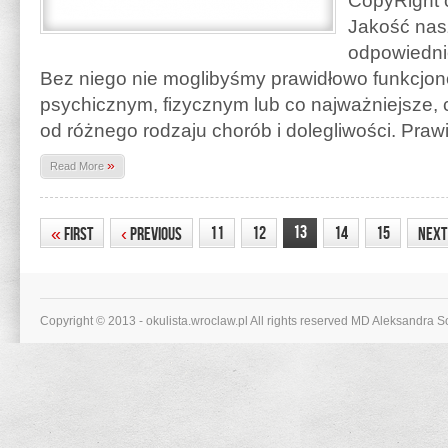
CopyRight o
Jakość nas
odpowiedni
Bez niego nie moglibyśmy prawidłowo funkcjo
psychicznym, fizycznym lub co najważniejsze, 
od różnego rodzaju chorób i dolegliwości. Pra
»
Read More
13
11
12
14
15
«
First
‹
Previous
Nex
Copyright © 2013 - okulista.wroclaw.pl All rights reserved MD Aleksandra 