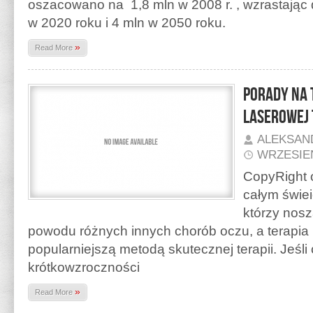
oszacowano na 1,8 mln w 2008 r. , wzrastając
w 2020 roku i 4 mln w 2050 roku.
»
Read More
Porady na
Laserowej 
ALEKSAN
WRZESIEŃ
CopyRight o
całym świeie
którzy nosz
powodu różnych innych chorób oczu, a terapia 
popularniejszą metodą skutecznej terapii. Jeśli
krótkowzroczności
»
Read More