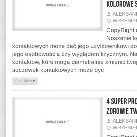
kolorowe 
ALEKSAN
WRZESIEŃ
CopyRight o
Noszenie k
kontaktowych może dać jego użytkownikowi d
jego osobowością czy wyglądem fizycznym. Na r
kontaktów, kóre mogą diametralnie zmienić twó
soczewek kontaktowych może być
»
Read More
4 super pr
zdrowie tw
ALEKSAN
WRZESIEŃ