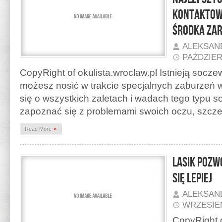
kontaktow
środka za
ALEKSAN
PAŹDZIER
CopyRight of okulista.wroclaw.pl Istnieją socze
możesz nosić w trakcie specjalnych zaburzeń 
się o wszystkich zaletach i wadach tego typu 
zapoznać się z problemami swoich oczu, szcze
»
Read More
LASIK pozwo
się lepiej
ALEKSAN
WRZESIEŃ
CopyRight o