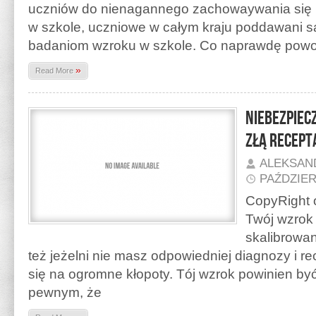
uczniów do nienagannego zachowaywania się 
w szkole, uczniowe w całym kraju poddawani 
badaniom wzroku w szkole. Co naprawdę pow
»
Read More
Niebezpiec
złą recept
ALEKSAN
PAŹDZIER
CopyRight o
Twój wzrok 
skalibrowa
też jeżelni nie masz odpowiedniej diagnozy i r
się na ogromne kłopoty. Tój wzrok powinien być 
pewnym, że