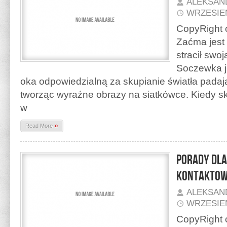
ALEKSAN
WRZESIEŃ
CopyRight o
Zaćma jest
stracił swoj
Soczewka j
oka odpowiedzialną za skupianie światła pada
tworząc wyraźne obrazy na siatkówce. Kiedy sk
w
»
Read More
Porady dla
kontaktow
ALEKSAN
WRZESIEŃ
CopyRight o