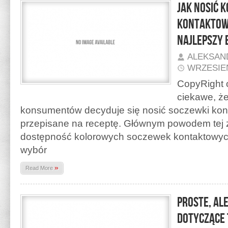
Jak nosić 
kontaktowe
najlepszy 
ALEKSAN
WRZESIEŃ
CopyRight o
ciekawe, że
konsumentów decyduje się nosić soczewki kont
przepisane na receptę. Głównym powodem tej zm
dostępność kolorowych soczewek kontaktowyc
wybór
»
Read More
Proste, al
dotyczące 