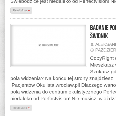
Swiebodzice jest niedaleko od Perfectvision! 
»
Read More
Badanie po
Šwidnik
ALEKSAN
PAŹDZIER
CopyRight o
Mieszkasz 
Szukasz gd
pola widzenia? Na końcu tej strony znajdzies
Pacjentów Okulista.wroclaw.pl! Dlaczego warto
pola widzenia do centrum okulistycznego Perfec
niedaleko od Perfectvision! Nie musisz wjeżd
»
Read More