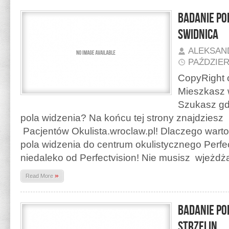
Badanie po
Swidnica
ALEKSAN
PAŹDZIER
CopyRight o
Mieszkasz 
Szukasz gd
pola widzenia? Na końcu tej strony znajdzies
Pacjentów Okulista.wroclaw.pl! Dlaczego warto
pola widzenia do centrum okulistycznego Perfec
niedaleko od Perfectvision! Nie musisz wjeżd
»
Read More
Badanie po
Strzelin