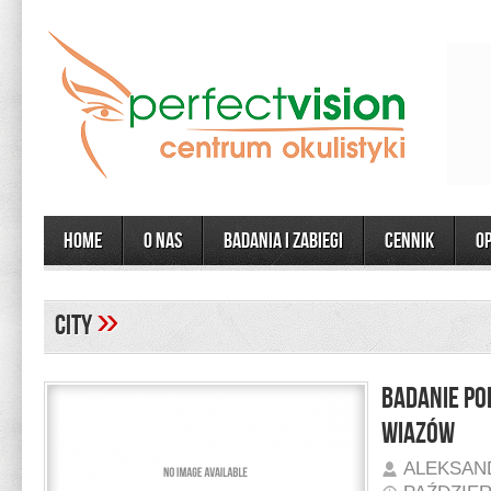
Home
O Nas
Badania i zabiegi
CENNIK
O
»
City
Badanie po
Wiazów
ALEKSAN