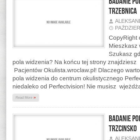
Badanie po
Trzebnica
ALEKSAN
PAŹDZIER
CopyRight o
Mieszkasz 
Szukasz gd
pola widzenia? Na końcu tej strony znajdzies
Pacjentów Okulista.wroclaw.pl! Dlaczego warto
pola widzenia do centrum okulistycznego Perfec
niedaleko od Perfectvision! Nie musisz wjeżd
»
Read More
Badanie po
Trzcinsko
ALEKSAN