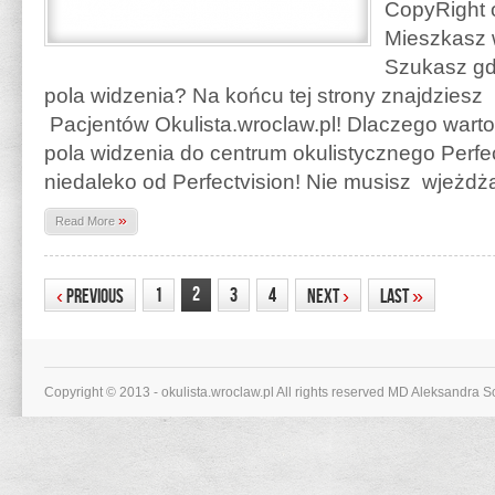
CopyRight o
Mieszkasz 
Szukasz gd
pola widzenia? Na końcu tej strony znajdzies
Pacjentów Okulista.wroclaw.pl! Dlaczego warto
pola widzenia do centrum okulistycznego Perfe
niedaleko od Perfectvision! Nie musisz wjeżd
»
Read More
2
1
3
4
‹
Previous
Next
›
Last
»
Copyright © 2013 - okulista.wroclaw.pl All rights reserved MD Aleksandra 