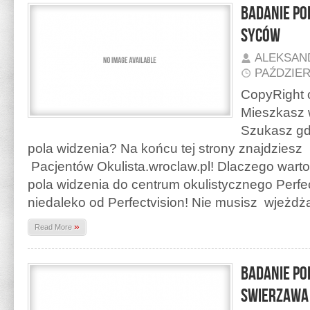
Badanie po
Syców
ALEKSAN
PAŹDZIER
CopyRight o
Mieszkasz 
Szukasz gd
pola widzenia? Na końcu tej strony znajdzies
Pacjentów Okulista.wroclaw.pl! Dlaczego warto
pola widzenia do centrum okulistycznego Perfe
niedaleko od Perfectvision! Nie musisz wjeżd
»
Read More
Badanie po
Swierzawa