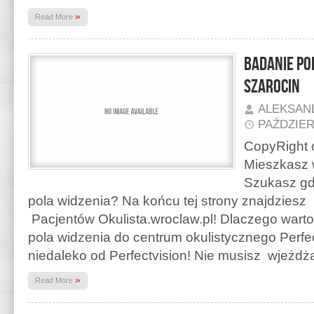
»
Read More
Badanie po
Szarocin
ALEKSAN
PAŹDZIER
CopyRight o
Mieszkasz 
Szukasz gd
pola widzenia? Na końcu tej strony znajdzies
Pacjentów Okulista.wroclaw.pl! Dlaczego warto
pola widzenia do centrum okulistycznego Perfec
niedaleko od Perfectvision! Nie musisz wjeżd
»
Read More