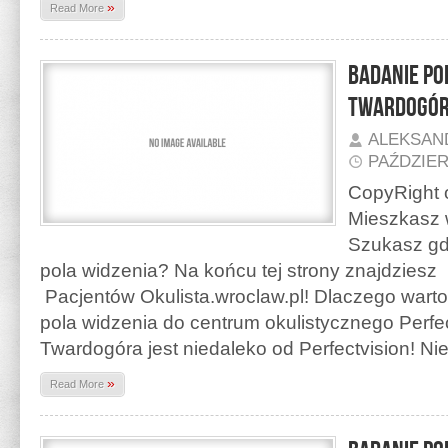
»
Read More
Badanie po
Twardogó
ALEKSAN
PAŹDZIER
CopyRight o
Mieszkasz 
Szukasz gd
pola widzenia? Na końcu tej strony znajdzies
Pacjentów Okulista.wroclaw.pl! Dlaczego warto
pola widzenia do centrum okulistycznego Perfe
Twardogóra jest niedaleko od Perfectvision! N
»
Read More