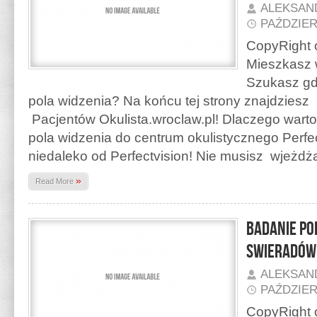
ALEKSAN
PAŹDZIER
CopyRight o
Mieszkasz 
Szukasz gd
pola widzenia? Na końcu tej strony znajdzies
Pacjentów Okulista.wroclaw.pl! Dlaczego warto
pola widzenia do centrum okulistycznego Perfe
niedaleko od Perfectvision! Nie musisz wjeżd
»
Read More
Badanie po
Swieradów
ALEKSAN
PAŹDZIER
CopyRight o