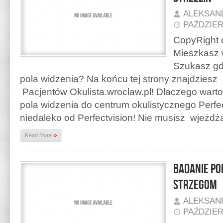
ALEKSAN
PAŹDZIER
CopyRight o
Mieszkasz w
Szukasz gd
pola widzenia? Na końcu tej strony znajdzies
Pacjentów Okulista.wroclaw.pl! Dlaczego warto
pola widzenia do centrum okulistycznego Perfect
niedaleko od Perfectvision! Nie musisz wjeżd
»
Read More
Badanie po
Strzegom
ALEKSAN
PAŹDZIER