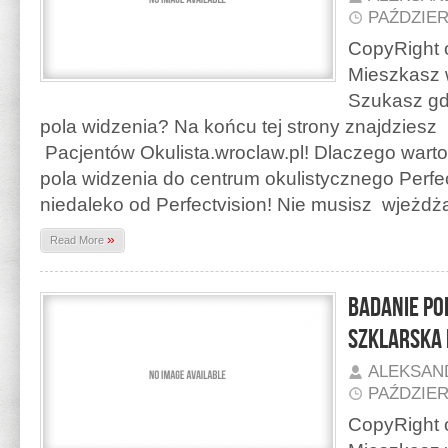
PAŹDZIER
CopyRight o
Mieszkasz 
Szukasz gd
pola widzenia? Na końcu tej strony znajdzies
Pacjentów Okulista.wroclaw.pl! Dlaczego warto
pola widzenia do centrum okulistycznego Perfec
niedaleko od Perfectvision! Nie musisz wjeżd
»
Read More
Badanie po
Szklarska
ALEKSAN
PAŹDZIER
CopyRight o