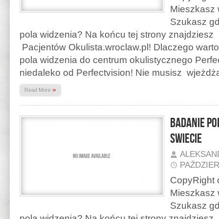
Mieszkasz 
Szukasz gd
pola widzenia? Na końcu tej strony znajdzies
Pacjentów Okulista.wroclaw.pl! Dlaczego warto
pola widzenia do centrum okulistycznego Perfe
niedaleko od Perfectvision! Nie musisz wjeżd
»
Read More
Badanie po
Swiecie
ALEKSAN
PAŹDZIER
CopyRight o
Mieszkasz 
Szukasz gd
pola widzenia? Na końcu tej strony znajdzies