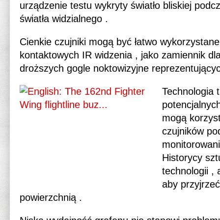
urządzenie testu wykryty światło bliskiej pod
światła widzialnego .
Cienkie czujniki mogą być łatwo wykorzystan
kontaktowych IR widzenia , jako zamiennik dl
droższych gogle noktowizyjne reprezentującyc
Technologia 
potencjalnyc
mogą korzysta
czujników po
monitorowania
Historycy sz
technologii 
aby przyjrzeć
powierzchnią .