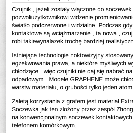
Czujnik , jeżeli zostały włączone do soczewe
pozwoliużytkownikowi widzenie promieniowanie
światło podczerwone i widzialne. Podczas gdy
kontaktowe są wciążmarzenie , ta nowa , czuj
robi takiewynalazek trochę bardziej realistyczn
Istniejące technologie noktowizyjny stosowany
egzekwowania prawa, a niektóre myśliwych 
chłodzące , więc czujniki nie daj się nabrać n
odpadowym . Modele GRAPHENE może chłodzić
warstw materiału, o grubości tylko jeden atom
Zaletą korzystania z grafem jest materiał Ext
Soczewka jak ten złożony przez zespół Zhon
na konwencjonalnym soczewek kontaktowych 
telefonem komórkowym.