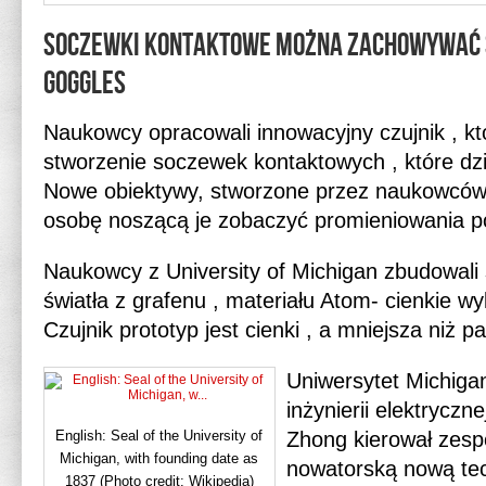
Soczewki kontaktowe można zachowywać si
Goggles
Naukowcy opracowali innowacyjny czujnik , kt
stworzenie soczewek kontaktowych , które dzia
Nowe obiektywy, stworzone przez naukowców
osobę noszącą je zobaczyć promieniowania 
Naukowcy z University of Michigan zbudowali 
światła z grafenu , materiału Atom- cienkie w
Czujnik prototyp jest cienki , a mniejsza niż p
Uniwersytet Michiga
inżynierii elektryczn
English: Seal of the University of
Zhong kierował zespo
Michigan, with founding date as
nowatorską nową tec
1837 (Photo credit: Wikipedia)