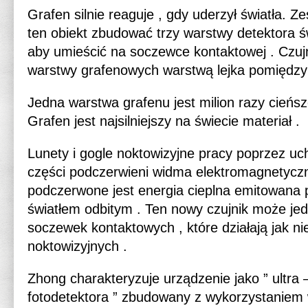
Grafen silnie reaguje , gdy uderzył światła. 
ten obiekt zbudować trzy warstwy detektora świ
aby umieścić na soczewce kontaktowej . Czuj
warstwy grafenowych warstwą lejka pomiędzy 
Jedna warstwa grafenu jest milion razy cieńsze
Grafen jest najsilniejszy na świecie materiał .
Lunety i gogle noktowizyjne pracy poprzez uc
części podczerwieni widma elektromagnetycz
podczerwone jest energia cieplna emitowana p
światłem odbitym . Ten nowy czujnik może je
soczewek kontaktowych , które działają jak ni
noktowizyjnych .
Zhong charakteryzuje urządzenie jako ” ultr
fotodetektora ” zbudowany z wykorzystaniem 