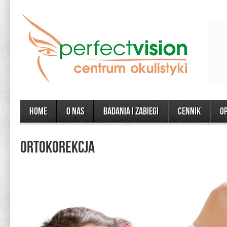
Home
O Nas
Badania i zabiegi
CENNIK
O
ORTOKOREKCJA