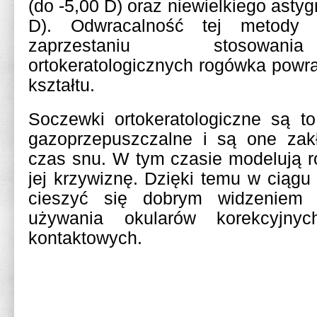
(do -5,00 D) oraz niewielkiego ast
D). Odwracalność tej metody
zaprzestaniu stosowan
ortokeratologicznych rogówka powr
kształtu.
Soczewki ortokeratologiczne są t
gazoprzepuszczalne i są one zak
czas snu. W tym czasie modelują 
jej krzywiznę. Dzięki temu w ciągu
cieszyć się dobrym widzeniem 
używania okularów korekcyjny
kontaktowych.