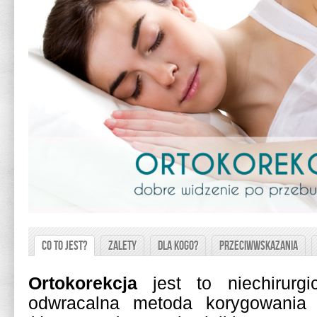
Co to jest?
Zalety
Dla kogo?
Przeciwwskazania
Ortokorekcja
jest to niechirurgi
odwracalna metoda korygowania 